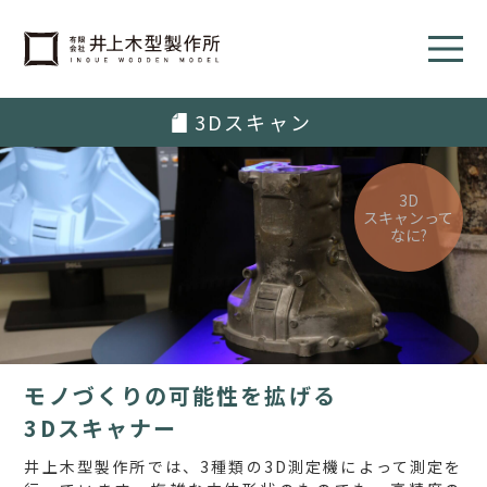
3Dスキャン
3D
スキャンって
なに?
モノづくりの可能性を拡げる
3
D
スキャナー
井上木型製作所では、3種類の3D測定機によって測定を