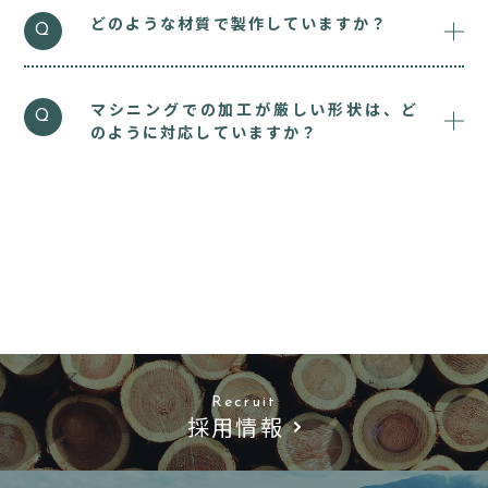
詳しくはご相談ください。
どのような材質で製作していますか？
Q
主に発泡、ウレタン、木材、ケミカルウッドで
A
製作しています。
マシニングでの加工が厳しい形状は、ど
Q
のように対応していますか？
治具や手作業により、適材適所で対応させてい
A
ただきます。
Recruit
採用情報