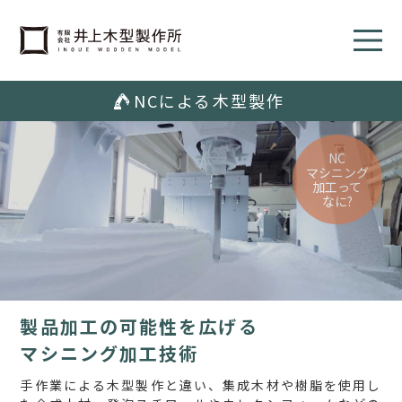
NCによる木型製作
NC
マシニング
加工って
なに?
製品加工の可能性を広げる
マシニング加工技術
手作業による木型製作と違い、集成木材や樹脂を使用し